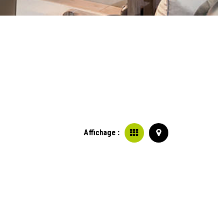
L
Affichage :